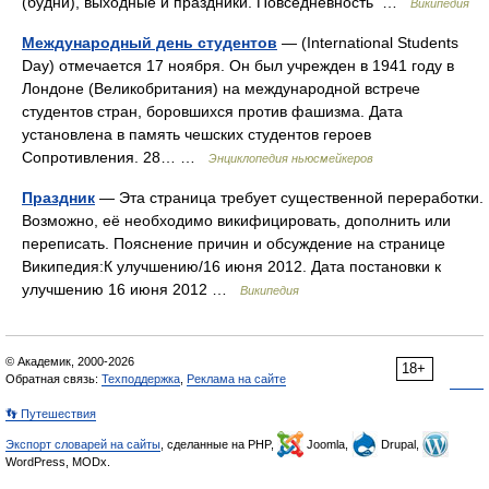
(будни), выходные и праздники. Повседневность …
Википедия
Международный день студентов
— (International Students
Day) отмечается 17 ноября. Он был учрежден в 1941 году в
Лондоне (Великобритания) на международной встрече
студентов стран, боровшихся против фашизма. Дата
установлена в память чешских студентов героев
Сопротивления. 28… …
Энциклопедия ньюсмейкеров
Праздник
— Эта страница требует существенной переработки.
Возможно, её необходимо викифицировать, дополнить или
переписать. Пояснение причин и обсуждение на странице
Википедия:К улучшению/16 июня 2012. Дата постановки к
улучшению 16 июня 2012 …
Википедия
© Академик, 2000-2026
18+
Обратная связь:
Техподдержка
,
Реклама на сайте
👣 Путешествия
Экспорт словарей на сайты
, сделанные на PHP,
Joomla,
Drupal,
WordPress, MODx.