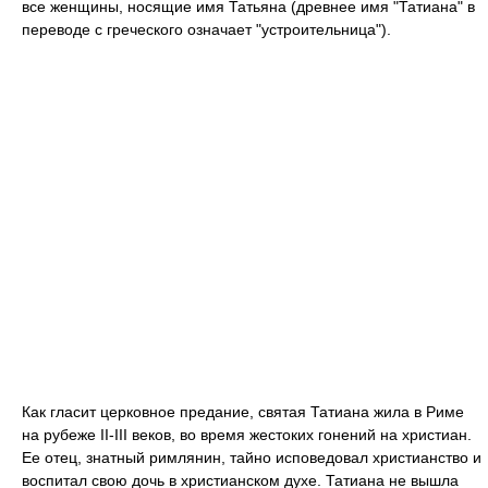
все женщины, носящие имя Татьяна (древнее имя "Татиана" в
переводе с греческого означает "устроительница").
Как гласит церковное предание, святая Татиана жила в Риме
на рубеже II‑III веков, во время жестоких гонений на христиан.
Ее отец, знатный римлянин, тайно исповедовал христианство и
воспитал свою дочь в христианском духе. Татиана не вышла