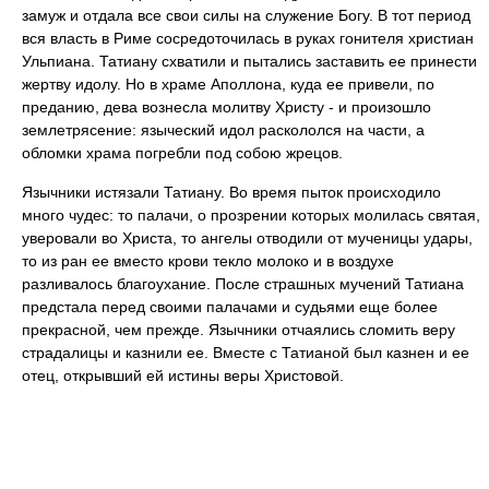
замуж и отдала все свои силы на служение Богу. В тот период
вся власть в Риме сосредоточилась в руках гонителя христиан
Ульпиана. Татиану схватили и пытались заставить ее принести
жертву идолу. Но в храме Аполлона, куда ее привели, по
преданию, дева вознесла молитву Христу - и произошло
землетрясение: языческий идол раскололся на части, а
обломки храма погребли под собою жрецов.
Язычники истязали Татиану. Во время пыток происходило
много чудес: то палачи, о прозрении которых молилась святая,
уверовали во Христа, то ангелы отводили от мученицы удары,
то из ран ее вместо крови текло молоко и в воздухе
разливалось благоухание. После страшных мучений Татиана
предстала перед своими палачами и судьями еще более
прекрасной, чем прежде. Язычники отчаялись сломить веру
страдалицы и казнили ее. Вместе с Татианой был казнен и ее
отец, открывший ей истины веры Христовой.